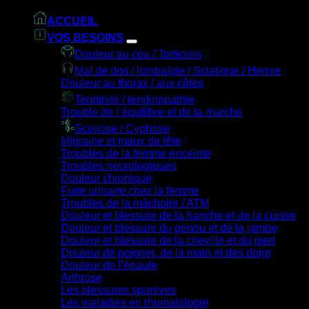
ACCUEIL
VOS BESOINS
Douleur au cou / Torticolis
Mal de dos / lombalgie / Sciatique / Hernie
Douleur au thorax / aux côtes
Tendinite / tendinopathie
Trouble de l’équilibre et de la marche
Scoliose / Cyphose
Migraine et maux de tête
Troubles de la femme enceinte
Troubles neurologiques
Douleur chronique
Fuite urinaire chez la femme
Troubles de la mâchoire / ATM
Douleur et blessure de la hanche et de la cuisse
Douleur et blessure du genou et de la jambe
Douleur et blessure de la cheville et du pied
Douleur de poignet, de la main et des doigt
Douleur de l’épaule
Arthrose
Les blessures sportives
Les maladies en rhumatologie