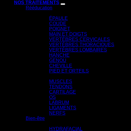
NOS TRAITEMENTS
Rééducation
PAR ARTICULATION
ÉPAULE
COUDE
POIGNET
MAIN ET DOIGTS
VERTÈBRES CERVICALES
VERTÈBRES THORACIQUES
VERTÈBRES LOMBAIRES
HANCHE
GENOU
CHEVILLE
PIED ET ORTEILS
PAR STRUCTURE ANATOMIQUE
MUSCLES
TENDONS
CARTILAGE
OS
LABRUM
LIGAMENTS
NERFS
Bien-être
SOINS VISAGE
HYDRAFACIAL