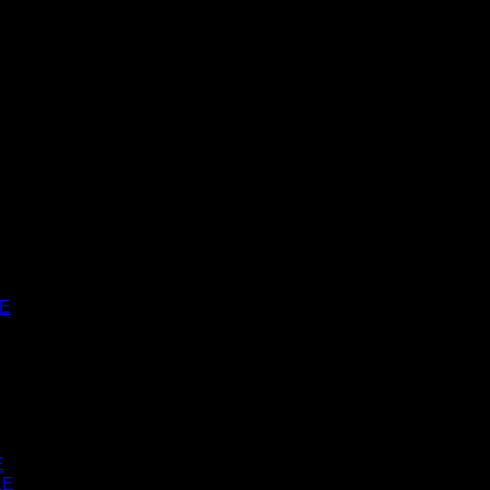
E
E
LE