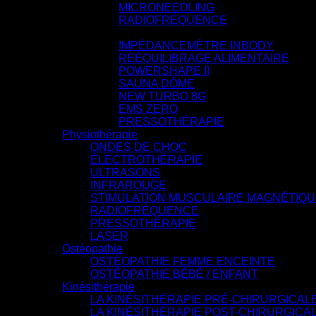
MICRONEEDLING
RADIOFRÉQUENCE
PERTE DE POIDS
IMPÉDANCEMÈTRE INBODY
RÉÉQUILIBRAGE ALIMENTAIRE
POWERSHAPE II
SAUNA DÔME
NEW TURBO 8G
EMS ZERO
PRESSOTHÉRAPIE
Physiothérapie
ONDES DE CHOC
ÉLECTROTHÉRAPIE
ULTRASONS
INFRAROUGE
STIMULATION MUSCULAIRE MAGNÉTIQU
RADIOFRÉQUENCE
PRESSOTHÉRAPIE
LASER
Ostéopathie
OSTÉOPATHIE FEMME ENCEINTE
OSTÉOPATHIE BÉBÉ / ENFANT
Kinésithérapie
LA KINÉSITHÉRAPIE PRÉ-CHIRURGICAL
LA KINÉSITHÉRAPIE POST-CHIRURGICA