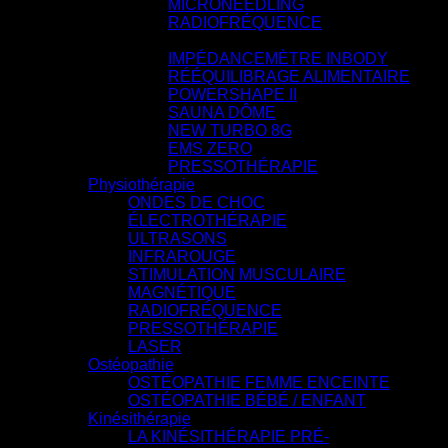
MICRONEEDLING
RADIOFRÉQUENCE
PERTE DE POIDS
IMPÉDANCEMÈTRE INBODY
RÉÉQUILIBRAGE ALIMENTAIRE
POWERSHAPE II
SAUNA DÔME
NEW TURBO 8G
EMS ZERO
PRESSOTHÉRAPIE
Physiothérapie
ONDES DE CHOC
ÉLECTROTHÉRAPIE
ULTRASONS
INFRAROUGE
STIMULATION MUSCULAIRE
MAGNÉTIQUE
RADIOFRÉQUENCE
PRESSOTHÉRAPIE
LASER
Ostéopathie
OSTÉOPATHIE FEMME ENCEINTE
OSTÉOPATHIE BÉBÉ / ENFANT
Kinésithérapie
LA KINÉSITHÉRAPIE PRÉ-