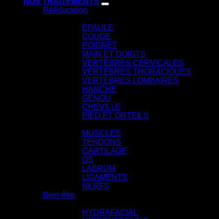
NOS TRAITEMENTS
Rééducation
PAR ARTICULATION
ÉPAULE
COUDE
POIGNET
MAIN ET DOIGTS
VERTÈBRES CERVICALES
VERTÈBRES THORACIQUES
VERTÈBRES LOMBAIRES
HANCHE
GENOU
CHEVILLE
PIED ET ORTEILS
PAR STRUCTURE ANATOMIQUE
MUSCLES
TENDONS
CARTILAGE
OS
LABRUM
LIGAMENTS
NERFS
Bien-être
SOINS VISAGE
HYDRAFACIAL